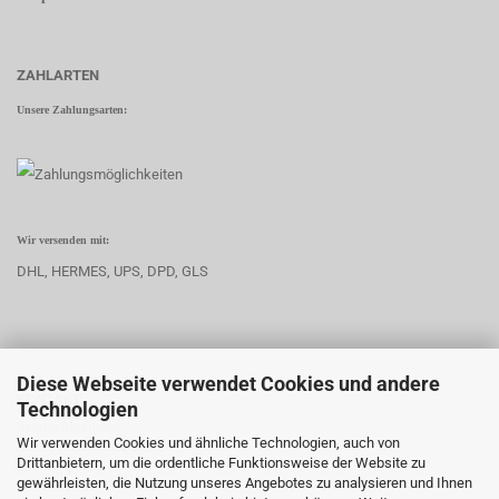
ZAHLARTEN
Unsere Zahlungsarten:
Wir versenden mit:
DHL, HERMES, UPS, DPD, GLS
Diese Webseite verwendet Cookies und andere
KONTAKT
Technologien
Sascha Meerpohl
Wir verwenden Cookies und ähnliche Technologien, auch von
Edewechter Straße 26
Drittanbietern, um die ordentliche Funktionsweise der Website zu
26689 Apen
gewährleisten, die Nutzung unseres Angebotes zu analysieren und Ihnen
Deutschland