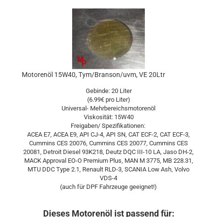
Motorenöl 15W40, Tym/Branson/uvm, VE 20Ltr
Gebinde: 20 Liter
(6.99€ pro Liter)
Universal- Mehrbereichsmotorenöl
Viskosität: 15W40
Freigaben/ Spezifikationen:
ACEA E7, ACEA E9, API CJ-4, API SN, CAT ECF-2, CAT ECF-3,
Cummins CES 20076, Cummins CES 20077, Cummins CES
20081, Detroit Diesel 93K218, Deutz DQC III-10 LA, Jaso DH-2,
MACK Approval EO-O Premium Plus, MAN M 3775, MB 228.31,
MTU DDC Type 2.1, Renault RLD-3, SCANIA Low Ash, Volvo
VDS-4
(auch für DPF Fahrzeuge geeignet!)
Dieses Motorenöl ist passend für: