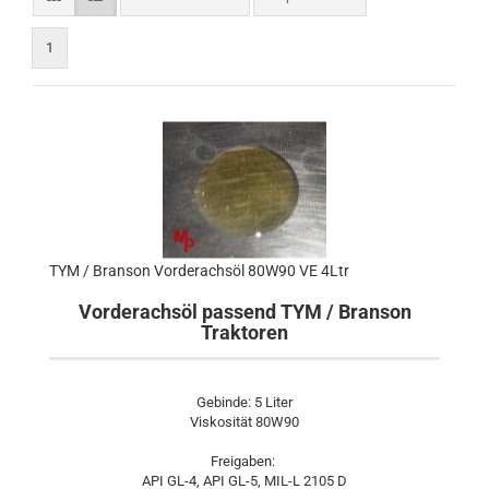
1
TYM / Branson Vorderachsöl 80W90 VE 4Ltr
Vorderachsöl passend TYM / Branson
Traktoren
Gebinde: 5 Liter
Viskosität 80W90
Freigaben:
API GL-4, API GL-5, MIL-L 2105 D