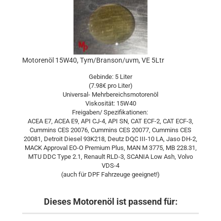
Motorenöl 15W40, Tym/Branson/uvm, VE 5Ltr
Gebinde: 5 Liter
(7.98€ pro Liter)
Universal- Mehrbereichsmotorenöl
Viskosität: 15W40
Freigaben/ Spezifikationen:
ACEA E7, ACEA E9, API CJ-4, API SN, CAT ECF-2, CAT ECF-3,
Cummins CES 20076, Cummins CES 20077, Cummins CES
20081, Detroit Diesel 93K218, Deutz DQC III-10 LA, Jaso DH-2,
MACK Approval EO-O Premium Plus, MAN M 3775, MB 228.31,
MTU DDC Type 2.1, Renault RLD-3, SCANIA Low Ash, Volvo
VDS-4
(auch für DPF Fahrzeuge geeignet!)
Dieses Motorenöl ist passend für: