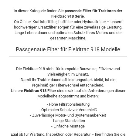
In dieser Kategorie finden Sie
passende Filter für Traktoren der
Fieldtrac 918 Serie
.
Ob Ölfilter, Kraftstofffilter, Luftfilter oder Hydraulikfilter – unsere
hochwertigen Ersatzfilter sorgen für eine zuverlässige Leistung,
lange Lebensdauer und optimalen Schutz Ihres Motors und der
gesamten Maschine.
Passgenaue Filter für Fieldtrac 918 Modelle
Die Fieldtrac 918 steht für kompakte Bauweise, Effizienz und
Vielseitigkeit im Einsatz.
Damit Ihr Traktor dauerhaft leistungsstark bleibt, ist ein
regelmäßiger Filterwechsel entscheidend.
Unsere
Fieldtrac 918 Filter
sind exakt auf die Anforderungen dieser
Modellreihe abgestimmt und bieten:
- Hohe Filtrationsleistung
- Optimalen Schutz vor Verschleiß
- Zuverlässige Motor- und Systemsauberkeit
- Lange Standzeiten
- Einfache Montage
Egal ob für Wartung, Inspektion oder Reparatur – hier finden Sie die