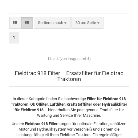
Sortieren nach
30 pro Seite
1
1
bis
4
(von insgesamt
4
)
Fieldtrac 918 Filter – Ersatzfilter für Fieldtrac
Traktoren
In dieser Kategorie finden Sie hochwertige
Filter für Fieldtrac 918
Traktoren
. Ob
Ölfilter, Luftfilter, Kraftstofffilter oder Hydraulikfilter
für Fieldtrac 918
– hier erhalten Sie passgenaue Ersatzfilter für
Wartung und Service Ihrer Maschine.
Unsere
Fieldtrac 918 Filter
sorgen für optimale Filtration, schützen
Motor und Hydrauliksystem vor Verschleiß und sichern die
Leistungsfähigkeit Ihres Fieldtrac Traktors. Ein regelmäßiger