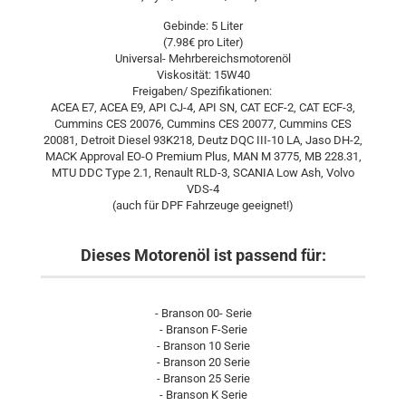
Gebinde: 5 Liter
(7.98€ pro Liter)
Universal- Mehrbereichsmotorenöl
Viskosität: 15W40
Freigaben/ Spezifikationen:
ACEA E7, ACEA E9, API CJ-4, API SN, CAT ECF-2, CAT ECF-3,
Cummins CES 20076, Cummins CES 20077, Cummins CES
20081, Detroit Diesel 93K218, Deutz DQC III-10 LA, Jaso DH-2,
MACK Approval EO-O Premium Plus, MAN M 3775, MB 228.31,
MTU DDC Type 2.1, Renault RLD-3, SCANIA Low Ash, Volvo
VDS-4
(auch für DPF Fahrzeuge geeignet!)
Dieses Motorenöl ist passend für:
- Branson 00- Serie
- Branson F-Serie
- Branson 10 Serie
- Branson 20 Serie
- Branson 25 Serie
- Branson K Serie