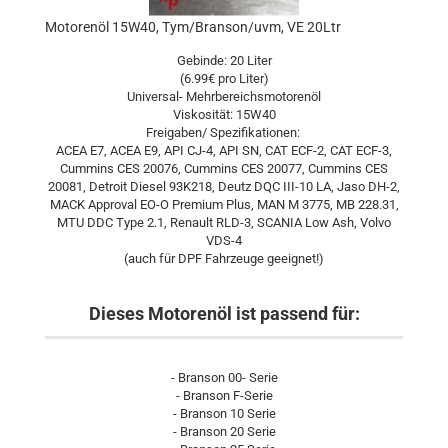
Motorenöl 15W40, Tym/Branson/uvm, VE 20Ltr
Gebinde: 20 Liter
(6.99€ pro Liter)
Universal- Mehrbereichsmotorenöl
Viskosität: 15W40
Freigaben/ Spezifikationen:
ACEA E7, ACEA E9, API CJ-4, API SN, CAT ECF-2, CAT ECF-3,
Cummins CES 20076, Cummins CES 20077, Cummins CES
20081, Detroit Diesel 93K218, Deutz DQC III-10 LA, Jaso DH-2,
MACK Approval EO-O Premium Plus, MAN M 3775, MB 228.31,
MTU DDC Type 2.1, Renault RLD-3, SCANIA Low Ash, Volvo
VDS-4
(auch für DPF Fahrzeuge geeignet!)
Dieses Motorenöl ist passend für:
- Branson 00- Serie
- Branson F-Serie
- Branson 10 Serie
- Branson 20 Serie