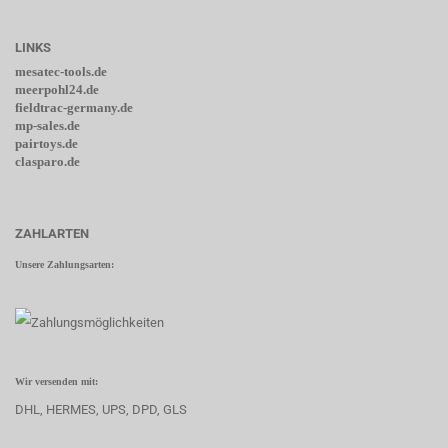
LINKS
mesatec-tools.de
meerpohl24.de
fieldtrac-germany.de
mp-sales.de
pairtoys.de
clasparo.de
ZAHLARTEN
Unsere Zahlungsarten:
Wir versenden mit:
DHL, HERMES, UPS, DPD, GLS