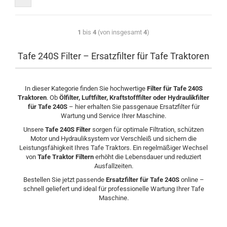
1
bis
4
(von insgesamt
4
)
Tafe 240S Filter – Ersatzfilter für Tafe Traktoren
In dieser Kategorie finden Sie hochwertige
Filter für Tafe 240S
Traktoren
. Ob
Ölfilter, Luftfilter, Kraftstofffilter oder Hydraulikfilter
für Tafe 240S
– hier erhalten Sie passgenaue Ersatzfilter für
Wartung und Service Ihrer Maschine.
Unsere
Tafe 240S Filter
sorgen für optimale Filtration, schützen
Motor und Hydrauliksystem vor Verschleiß und sichern die
Leistungsfähigkeit Ihres Tafe Traktors. Ein regelmäßiger Wechsel
von
Tafe Traktor Filtern
erhöht die Lebensdauer und reduziert
Ausfallzeiten.
Bestellen Sie jetzt passende
Ersatzfilter für Tafe 240S
online –
schnell geliefert und ideal für professionelle Wartung Ihrer Tafe
Maschine.