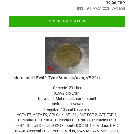
39,90 EUR
inkl. 19% MwSt. zzgl.
Versand
IN DEN WARENKORB
Motorenöl 15W40, Tym/Branson/uvm, VE 20Ltr
Gebinde: 20 Liter
(6.99€ pro Liter)
Universal- Mehrbereichsmotorenöl
Viskosität: 15W40
Freigaben/ Spezifikationen:
ACEA E7, ACEA E9, API CJ-4, API SN, CAT ECF-2, CAT ECF-3,
Cummins CES 20076, Cummins CES 20077, Cummins CES
20081, Detroit Diesel 93K218, Deutz DQC III-10 LA, Jaso DH-2,
MACK Approval EO-O Premium Plus, MAN M 3775, MB 228.31,