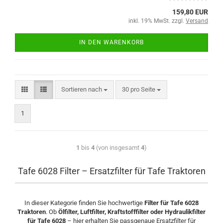
159,80 EUR
inkl. 19% MwSt. zzgl.
Versand
IN DEN WARENKORB
Sortieren nach
30 pro Seite
1
1
bis
4
(von insgesamt
4
)
Tafe 6028 Filter – Ersatzfilter für Tafe Traktoren
In dieser Kategorie finden Sie hochwertige
Filter für Tafe 6028
Traktoren
. Ob
Ölfilter, Luftfilter, Kraftstofffilter oder Hydraulikfilter
für Tafe 6028
– hier erhalten Sie passgenaue Ersatzfilter für