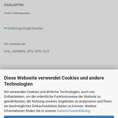
ZAHLARTEN
Unsere Zahlungsarten:
Wir versenden mit:
DHL, HERMES, UPS, DPD, GLS
Diese Webseite verwendet Cookies und andere
KONTAKT
Technologien
Sascha Meerpohl
Wir verwenden Cookies und ähnliche Technologien, auch von
Edewechter Straße 26
Drittanbietern, um die ordentliche Funktionsweise der Website zu
26689 Apen
gewährleisten, die Nutzung unseres Angebotes zu analysieren und Ihnen
Deutschland
ein bestmögliches Einkaufserlebnis bieten zu können. Weitere
Informationen finden Sie in unserer
Datenschutzerklärung
.
Telefon: (+49) 0 17 11 93 69 24
E-Mail: info@meerpohl-apen.de