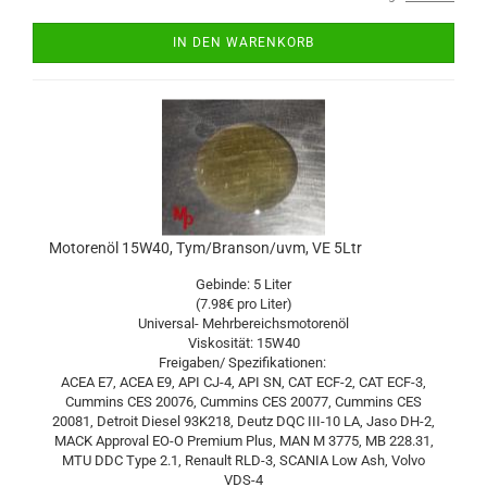
IN DEN WARENKORB
Motorenöl 15W40, Tym/Branson/uvm, VE 5Ltr
Gebinde: 5 Liter
(7.98€ pro Liter)
Universal- Mehrbereichsmotorenöl
Viskosität: 15W40
Freigaben/ Spezifikationen:
ACEA E7, ACEA E9, API CJ-4, API SN, CAT ECF-2, CAT ECF-3,
Cummins CES 20076, Cummins CES 20077, Cummins CES
20081, Detroit Diesel 93K218, Deutz DQC III-10 LA, Jaso DH-2,
MACK Approval EO-O Premium Plus, MAN M 3775, MB 228.31,
MTU DDC Type 2.1, Renault RLD-3, SCANIA Low Ash, Volvo
VDS-4