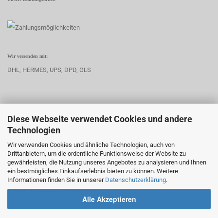
Wir versenden mit:
DHL, HERMES, UPS, DPD, GLS
Diese Webseite verwendet Cookies und andere
KONTAKT
Technologien
Sascha Meerpohl
Wir verwenden Cookies und ähnliche Technologien, auch von
Edewechter Straße 26
Drittanbietern, um die ordentliche Funktionsweise der Website zu
26689 Apen
gewährleisten, die Nutzung unseres Angebotes zu analysieren und Ihnen
Deutschland
ein bestmögliches Einkaufserlebnis bieten zu können. Weitere
Informationen finden Sie in unserer
Datenschutzerklärung
.
Telefon: (+49) 0 17 11 93 69 24
E-Mail: info@meerpohl-apen.de
Alle Akzeptieren